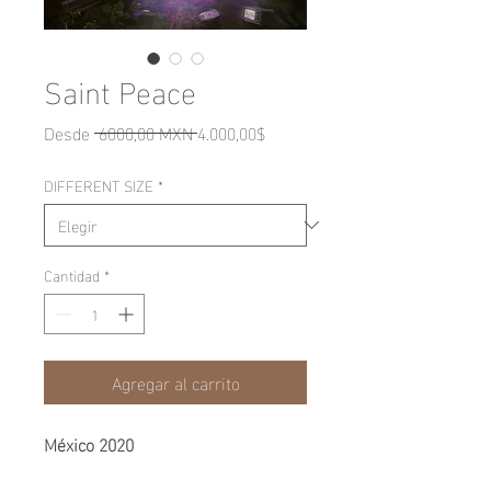
Saint Peace
Precio
Precio
Desde
 6000,00 MXN 
4.000,00$
de
DIFFERENT SIZE
*
oferta
Cantidad
*
Agregar al carrito
México 2020
61.5 x 85 cm